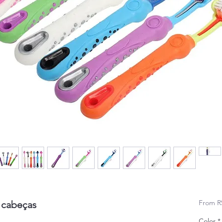
From
R
 cabeças
Color
*