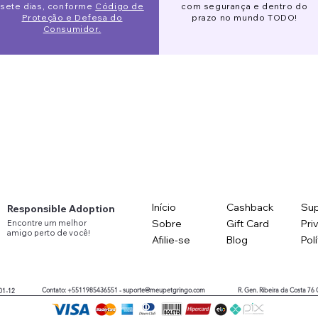
sete dias, conforme
Código de
com segurança e dentro do
Proteção e Defesa do
prazo no mundo TODO!
Consumidor.
Início
Cashback
Sup
Responsible Adoption
Sobre
Gift Card
Pri
Encontre
um
melhor
amigo
perto
de você!
Afilie-se
Blog
Pol
Contato: +5511985436551 -
suporte@meupetgringo.com
R. Gen. Ribeira da Costa 76
01-12