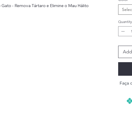
Gato - Remova Tártaro e Elimine o Mau Hálito
Selec
Quantity
al de estimação com a escova de dentes de três
com cerdas macias de seda de náilon, esta escova
ulo suave e eficaz, ajudando a prevenir a
los e mau hálito. Com um punho fácil de segurar
ra donos de animais de estimação e também pode
Add 
familiares.
Faça 
ja
dentes para cachorro / gato