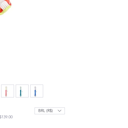
BRL (R$)
Sale Price
$139.00