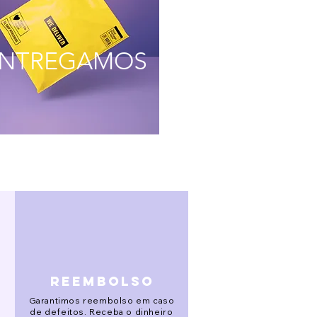
NTREGAMOS
reembolso
Garantimos reembolso em caso
de defeitos. Receba o dinheiro