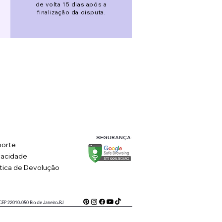
de volta 15 dias após a
finalização da disputa.
SEGURANÇA:
orte
vacidade
ítica de Devolução
 CEP 22010-050 Rio de Janeiro-RJ