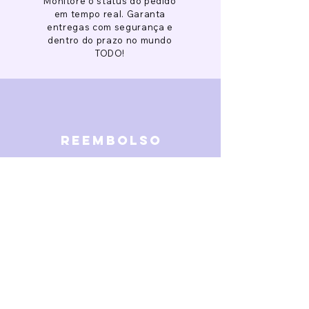
Monitore o status do pedido
em tempo real. Garanta
entregas com segurança e
dentro do prazo no mundo
TODO!
reembolso
Garantimos reembolso em
caso de defeitos. Receba o
dinheiro de volta 15 dias após
a finalização da disputa.
SOBRE NÓS