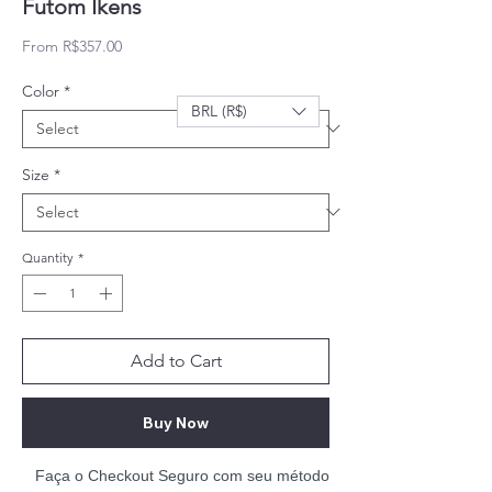
Futom Ikens
Sale Price
From
R$357.00
Color
*
BRL (R$)
Size
*
Quantity
*
Add to Cart
Buy Now
Faça o Checkout Seguro com seu método