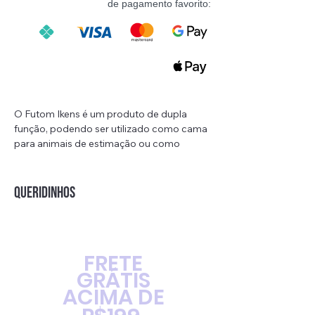
de pagamento favorito:
O Futom Ikens é um produto de dupla
função, podendo ser utilizado como cama
para animais de estimação ou como
assento de segurança para carro. Ele
possui um clip para o cinto de segurança
do carro, garantindo a segurança do seu
QUERIDINHOS
animal de estimação durante o transporte.
O Futom Ikens é muito confortável e os
animais de estimação adoram dormir
sobre ele. Além disso, é portátil e leve, fácil
FRETE
de transportar e armazenar. É também
GRÁTIS
muito fácil de limpar e lavar, garantindo
ACIMA DE
uma higiene adequada para o seu animal
de estimação.