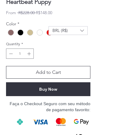
Heartbeat Puppy
Regular Price
Sale Price
From
 R$228.00 
R$148.00
Color
*
BRL (R$)
Quantity
*
Add to Cart
Buy Now
Faça o Checkout Seguro com seu método
de pagamento favorito: