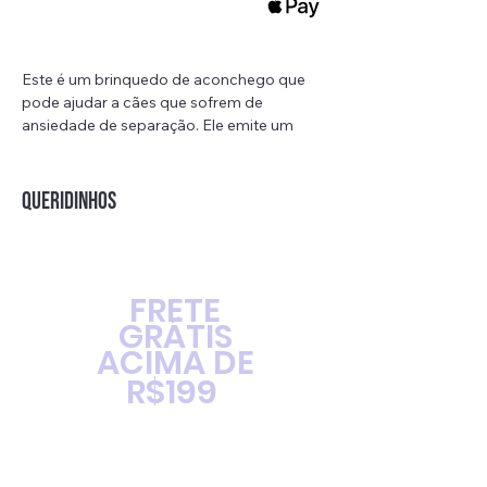
Este é um brinquedo de aconchego que
pode ajudar a cães que sofrem de
ansiedade de separação. Ele emite um
batimento cardíaco que simula a sensação
de conexão com um animal de verdade.
Ao se aproximar do brinquedo, seu pet
QUERIDINHOS
se sente mais seguro e relaxado, reduzindo
a tensão e ansiedade que podem levar a
comportamentos destrutivos.
O Heartbeat Puppy é resistente e não
FRETE
tóxico, permitindo que os cães o
GRÁTIS
mastiguem com segurança e liberem a
ACIMA DE
energia excessiva. O brinquedo também
ajuda a reduzir o tédio e o comportamento
R$199
destrutivo, além de ser uma ótima
ferramenta de treinamento
comportamental. É indicado para filhotes
em fase de adaptação, ou cães ansiosos,