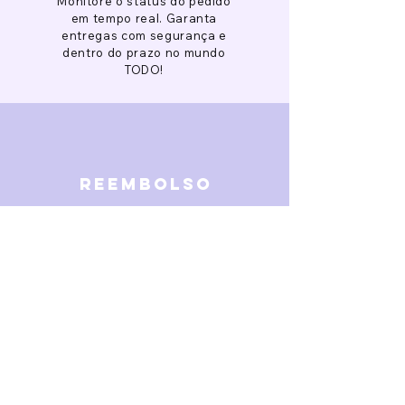
Monitore o status do pedido
em tempo real. Garanta
entregas com segurança e
dentro do prazo no mundo
TODO!
reembolso
Garantimos reembolso em
caso de defeitos. Receba o
dinheiro de volta 15 dias após
a finalização da disputa.
SOBRE NÓS