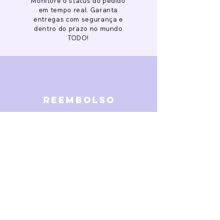
Monitore o status do pedido
em tempo real. Garanta
entregas com segurança e
dentro do prazo no mundo
TODO!
reembolso
Garantimos reembolso em
caso de defeitos. Receba o
dinheiro de volta 15 dias após
a finalização da disputa.
SOBRE NÓS