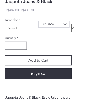
Jaqueta Jeans & Black
Regular Price
Sale Price
 R$487.00 
R$438.30
Tamanho
*
BRL (R$)
Quantity
*
Add to Cart
Buy Now
Jaqueta Jeans & Black: Estilo Urbano para
o Seu Pet!