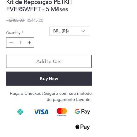
Kit de Reposição PETKIT
EVERSWEET - 5 Mêses
Regular Price
Sale Price
 R$485.00 
R$445.00
BRL (R$)
Quantity
*
Add to Cart
Buy Now
Faça o Checkout Seguro com seu método
de pagamento favorito: