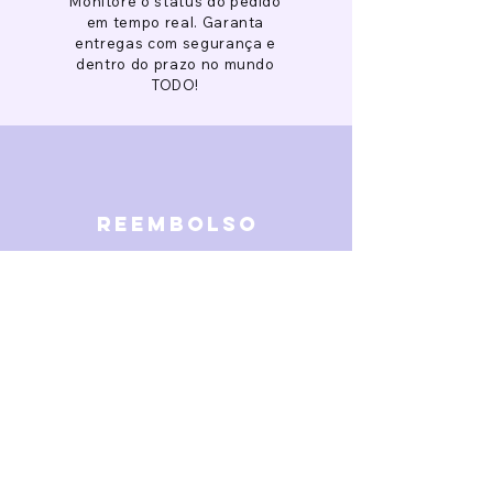
Monitore o status do pedido
em tempo real. Garanta
entregas com segurança e
dentro do prazo no mundo
TODO!
reembolso
Garantimos reembolso em
caso de defeitos. Receba o
dinheiro de volta 15 dias após
a finalização da disputa.
SOBRE NÓS