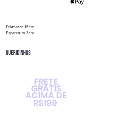
Diâmetro 15cm
Espessura 3cm
Peso: 233g
QUERIDINHOS
FRETE
GRÁTIS
ACIMA DE
R$199