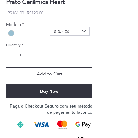
Prato Cerâmica Heart
Regular Price
Sale Price
 R$166.00 
R$129.00
Modelo
*
BRL (R$)
Quantity
*
Add to Cart
Buy Now
Faça o Checkout Seguro com seu método
de pagamento favorito: