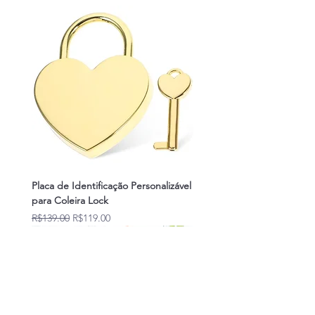
Placa de Identificação Personalizável
para Coleira Lock
Regular Price
Sale Price
R$139.00
R$119.00
Novidades