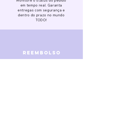
Monitore o status do pedido
em tempo real. Garanta
entregas com segurança e
dentro do prazo no mundo
TODO!
reembolso
Garantimos reembolso em
caso de defeitos. Receba o
dinheiro de volta 15 dias após
a finalização da disputa.
SOBRE NÓS