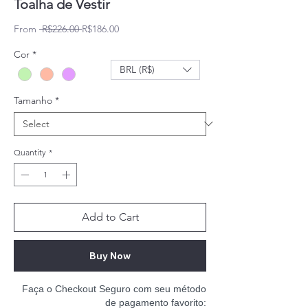
Toalha de Vestir
Regular Price
Sale Price
From
 R$226.00 
R$186.00
Cor
*
BRL (R$)
Tamanho
*
Quantity
*
Add to Cart
Buy Now
Faça o Checkout Seguro com seu método
de pagamento favorito: