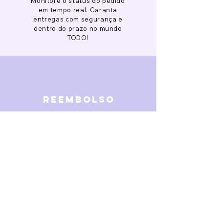
Monitore o status do pedido
em tempo real. Garanta
entregas com segurança e
dentro do prazo no mundo
TODO!
reembolso
Garantimos reembolso em
caso de defeitos. Receba o
dinheiro de volta 15 dias após
a finalização da disputa.
SOBRE NÓS