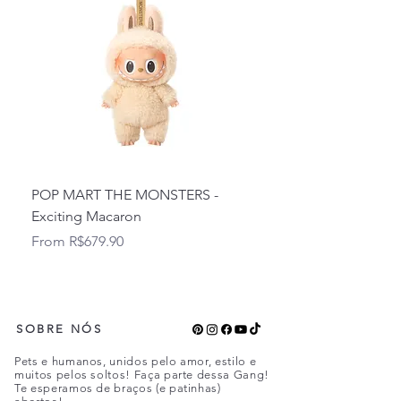
POP MART THE MONSTERS -
POP MART THE MONST
Exciting Macaron
Into Energy
Sale Price
Sale Price
From
R$679.90
From
SOBRE NÓS
Pets e humanos, unidos pelo amor, estilo e
muitos pelos soltos! Faça parte dessa Gang!
Te esperamos de braços (e patinhas)