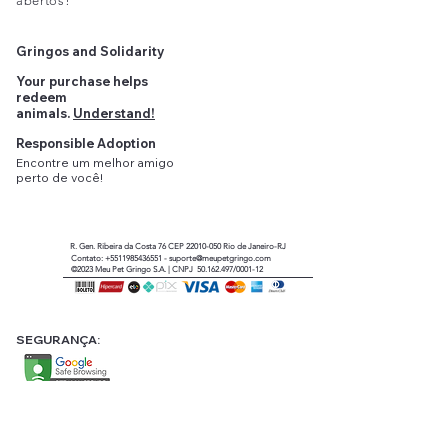
abertos!
Gringos and Solidarity
Your purchase helps
redeem
animals.
Understand!
Responsible Adoption
Encontre
um
melhor amigo
perto
de você!
R. Gen. Ribeira da Costa 76 CEP
22010-050
Rio de Janeiro-RJ
Contato:
+5511985436551
-
suporte@meupetgringo.com
©2023
Meu Pet Gringo
S.A. |
CNPJ 50.162.497/0001-12
SEGURANÇA: